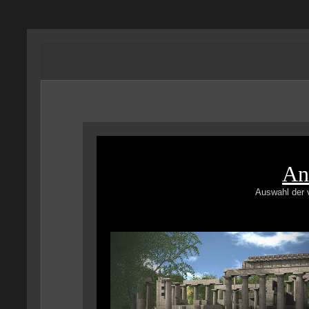
An
Auswahl der v